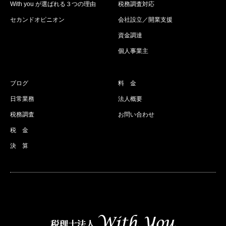
With you が選ばれる３つの理由
税務調査対応
セカンドオピニオン
会社設立／開業支援
資金調達
個人事業主
ブログ
料 金
日常業務
法人概要
税務調査
お問い合わせ
税 金
決 算