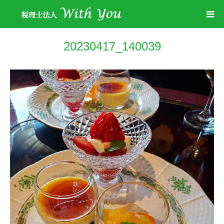
20230417_140039