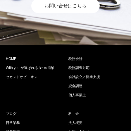
お問い合せはこちら
HOME
税務会計
With you が選ばれる３つの理由
税務調査対応
セカンドオピニオン
会社設立／開業支援
資金調達
個人事業主
ブログ
料 金
日常業務
法人概要