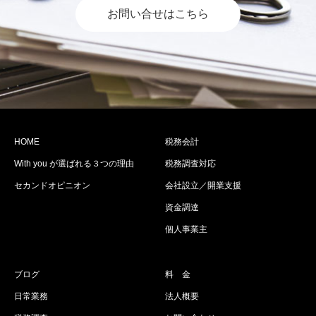
お問い合せはこちら
HOME
税務会計
With you が選ばれる３つの理由
税務調査対応
セカンドオピニオン
会社設立／開業支援
資金調達
個人事業主
ブログ
料 金
日常業務
法人概要