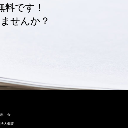
無料です！
しませんか？
料 金
法人概要