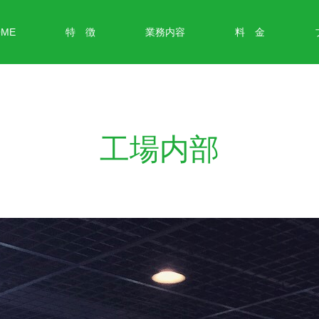
OME
特 徴
業務内容
料 金
工場内部