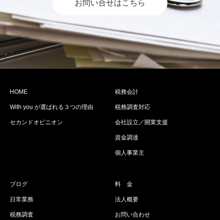
お問い合せはこちら
HOME
税務会計
With you が選ばれる３つの理由
税務調査対応
セカンドオピニオン
会社設立／開業支援
資金調達
個人事業主
ブログ
料 金
日常業務
法人概要
税務調査
お問い合わせ