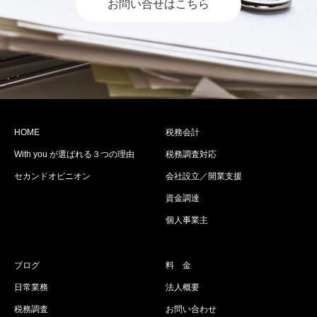
お問い合せはこちら
HOME
税務会計
With you が選ばれる３つの理由
税務調査対応
セカンドオピニオン
会社設立／開業支援
資金調達
個人事業主
ブログ
料 金
日常業務
法人概要
税務調査
お問い合わせ