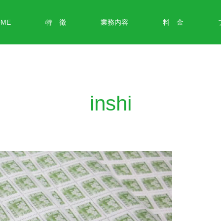
OME
特 徴
業務内容
料 金
inshi