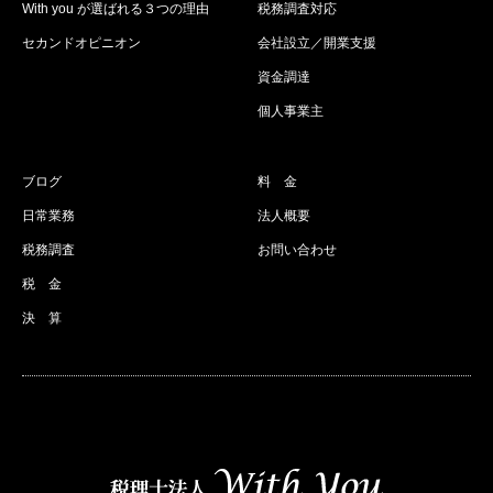
With you が選ばれる３つの理由
税務調査対応
セカンドオピニオン
会社設立／開業支援
資金調達
個人事業主
ブログ
料 金
日常業務
法人概要
税務調査
お問い合わせ
税 金
決 算