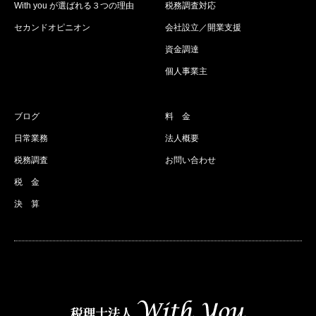
With you が選ばれる３つの理由
税務調査対応
セカンドオピニオン
会社設立／開業支援
資金調達
個人事業主
ブログ
料 金
日常業務
法人概要
税務調査
お問い合わせ
税 金
決 算