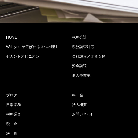
HOME
税務会計
With you が選ばれる３つの理由
税務調査対応
セカンドオピニオン
会社設立／開業支援
資金調達
個人事業主
ブログ
料 金
日常業務
法人概要
税務調査
お問い合わせ
税 金
決 算