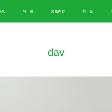
OME
特 徴
業務内容
料 金
dav