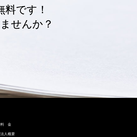
無料です！
しませんか？
料 金
法人概要