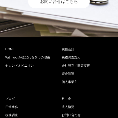
お問い合せはこちら
HOME
税務会計
With you が選ばれる３つの理由
税務調査対応
セカンドオピニオン
会社設立／開業支援
資金調達
個人事業主
ブログ
料 金
日常業務
法人概要
税務調査
お問い合わせ