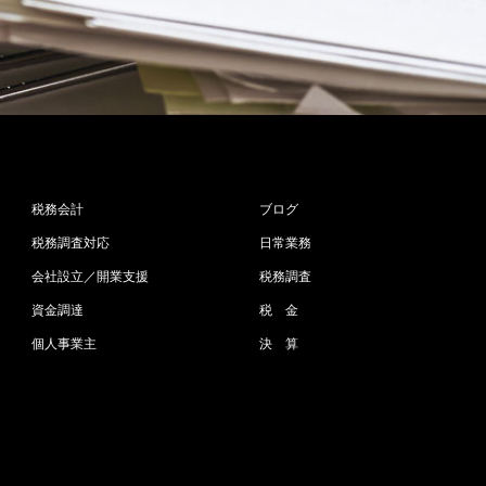
税務会計
ブログ
税務調査対応
日常業務
会社設立／開業支援
税務調査
資金調達
税 金
個人事業主
決 算