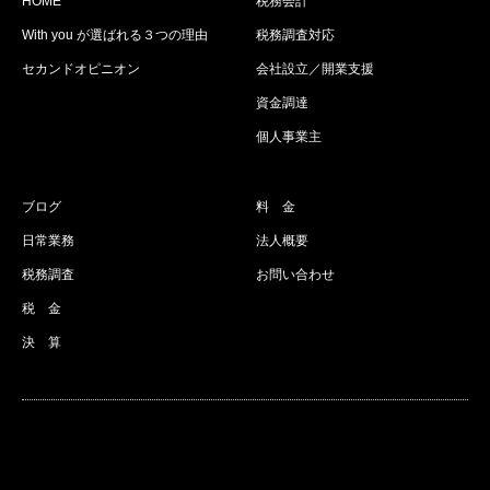
HOME
税務会計
With you が選ばれる３つの理由
税務調査対応
セカンドオピニオン
会社設立／開業支援
資金調達
個人事業主
ブログ
料 金
日常業務
法人概要
税務調査
お問い合わせ
税 金
決 算