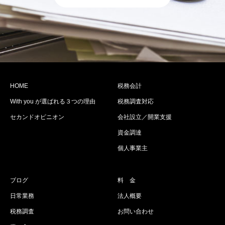
HOME
税務会計
With you が選ばれる３つの理由
税務調査対応
セカンドオピニオン
会社設立／開業支援
資金調達
個人事業主
ブログ
料 金
日常業務
法人概要
税務調査
お問い合わせ