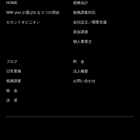
HOME
税務会計
With you が選ばれる３つの理由
税務調査対応
セカンドオピニオン
会社設立／開業支援
資金調達
個人事業主
ブログ
料 金
日常業務
法人概要
税務調査
お問い合わせ
税 金
決 算