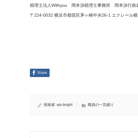
税理士法人Withyou 岡本渉税理士事務所 岡本渉行
〒224-0032 横浜市都筑区茅ヶ崎中央26-1 エクレール横浜2F 
Share
投稿者:
wp-bright
職員の一言綴り