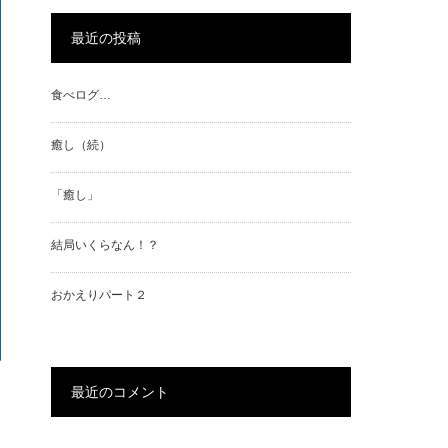
最近の投稿
食べログ…
癒し（続）
「癒し」
結局いくらなん！？
おかえりパート２
最近のコメント