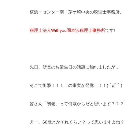
横浜・センター南・茅ケ崎中央の税理士事務所、
税理士法人Withyou岡本渉税理士事務所
です!
先日、所長のお誕生日の話題に触れましたが…
そこで衝撃！！！！の事実が発覚！！！(´ﾟдﾟ｀)
皆さん「初老」って何歳からだと思います？？？
えー、60歳とかそれくらい？って思いますよね？