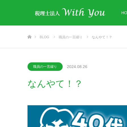
H
ホーム
BLOG
職員の一言綴り
なんやて！？
2024.08.26
職員の一言綴り
なんやて！？