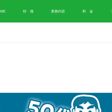
OME
特 徴
業務内容
料 金