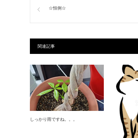
☆恒例☆
関連記事
しっかり雨ですね。。。