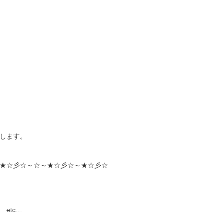
します。
★☆彡☆～☆～★☆彡☆～★☆彡☆
etc…