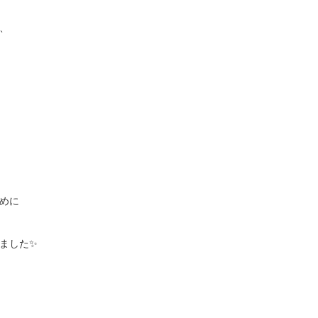
、
めに
ました✨