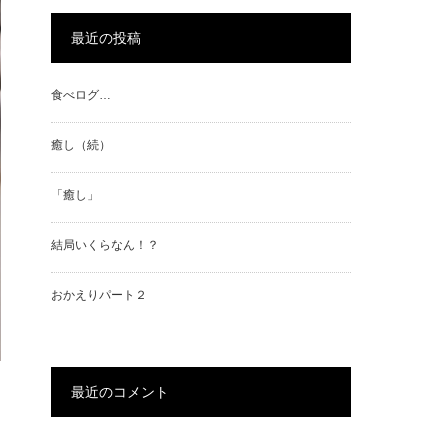
最近の投稿
食べログ…
癒し（続）
「癒し」
結局いくらなん！？
おかえりパート２
最近のコメント