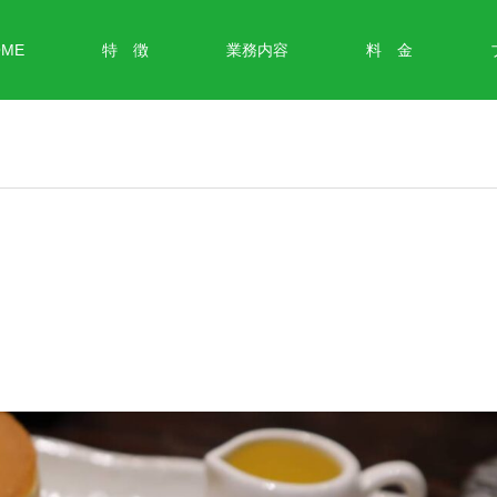
OME
特 徴
業務内容
料 金