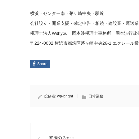
横浜・センター南・茅ケ崎中央・駅近
会社設立・開業支援・確定申告・相続・建設業・運送業 
税理士法人Withyou 岡本渉税理士事務所 岡本渉行
〒224-0032 横浜市都筑区茅ヶ崎中央26-1 エクレール横浜2F 
Share
投稿者:
wp-bright
日常業務
怒涛の３か月