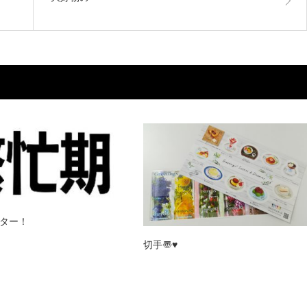
ター！
切手〠♥