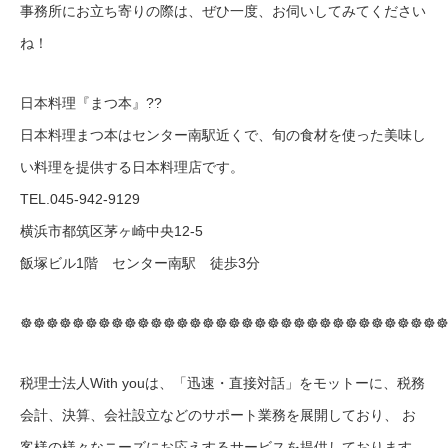
事務所にお立ち寄りの際は、ぜひ一度、お伺いしてみてください
ね！
日本料理『まつ本』??
日本料理まつ本はセンター南駅近くで、旬の食材を使った美味し
い料理を提供する日本料理店です。
TEL.045-942-9129
横浜市都筑区茅ヶ崎中央12-5
飯塚ビル1階 センター南駅 徒歩3分
☸☸☸
☸☸☸
☸☸☸
☸☸☸
☸☸☸
☸☸☸
☸☸☸
☸☸☸
☸☸☸
☸☸☸
☸☸
税理士法人With youは、「迅速・直接対話」をモットーに、税務
会計、決算、会社設立などのサポート業務を展開しており、 お
客様の様々なニーズにお応えするサービスを提供しております。