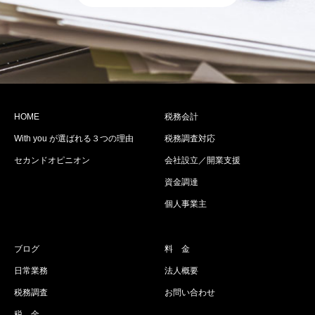
HOME
税務会計
With you が選ばれる３つの理由
税務調査対応
セカンドオピニオン
会社設立／開業支援
資金調達
個人事業主
ブログ
料 金
日常業務
法人概要
税務調査
お問い合わせ
税 金