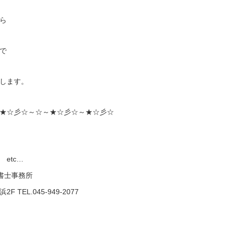
ら
で
します。
★☆彡☆～☆～★☆彡☆～★☆彡☆
etc…
政書士事務所
TEL.045-949-2077