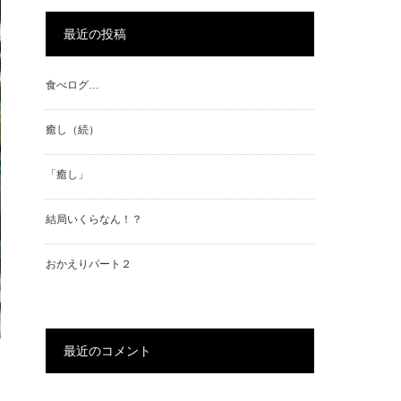
最近の投稿
食べログ…
癒し（続）
「癒し」
結局いくらなん！？
おかえりパート２
最近のコメント