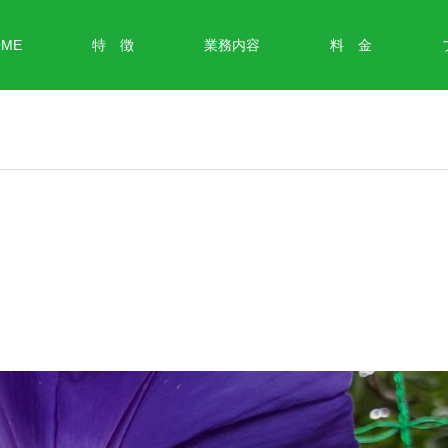
OME
特 徴
業務内容
料 金