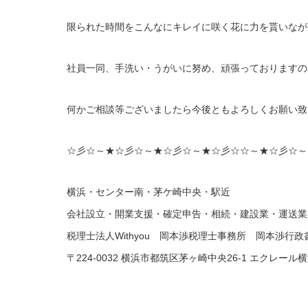
限られた時間をこんなにキレイに咲く花に力を貰いなが
社員一同、手洗い・うがいに努め、頑張っておりますの
何かご相談等ございましたら今後ともよろしくお願い致
☆彡☆～★☆彡☆～★☆彡☆～★☆彡☆☆～★☆彡☆～
横浜・センター南・茅ケ崎中央・駅近
会社設立・開業支援・確定申告・相続・建設業・運送業 
税理士法人Withyou 岡本渉税理士事務所 岡本渉行
〒224-0032 横浜市都筑区茅ヶ崎中央26-1 エクレール横浜2F 