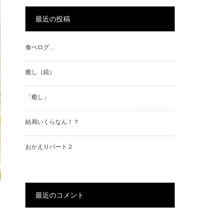
最近の投稿
食べログ…
癒し（続）
「癒し」
結局いくらなん！？
おかえりパート２
最近のコメント