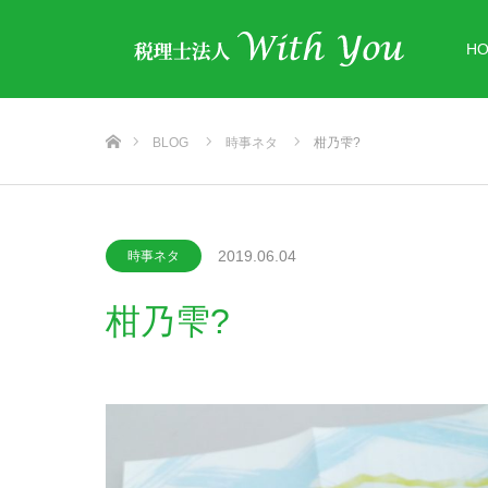
H
ホーム
BLOG
時事ネタ
柑乃雫?
2019.06.04
時事ネタ
柑乃雫?