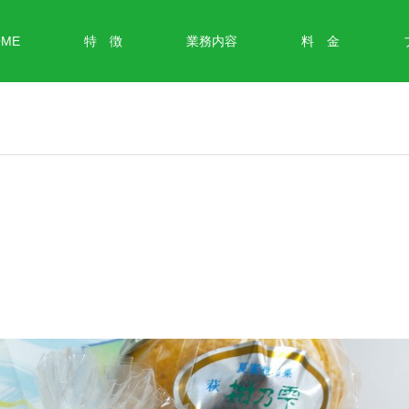
OME
特 徴
業務内容
料 金