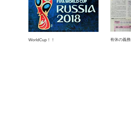
有休の義務
WorldCup！！