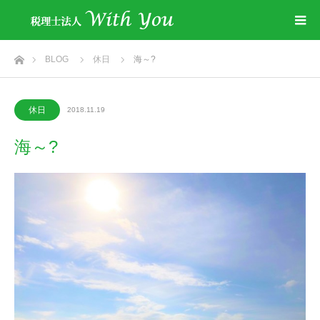
ホーム
BLOG
休日
海～?
休日
2018.11.19
海～?