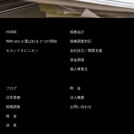
HOME
税務会計
With you が選ばれる３つの理由
税務調査対応
セカンドオピニオン
会社設立／開業支援
資金調達
個人事業主
ブログ
料 金
日常業務
法人概要
税務調査
お問い合わせ
税 金
決 算