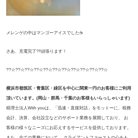
メレンゲの中はマンゴーアイスでした☕
さあ、充電完了?‼頑張ります！
??☆
??☆
??☆
??☆
??☆
??☆
??☆
??☆
??☆
??☆
??☆
横浜市都筑区・青葉区・緑区を中心に関東一円のお客様にご利用
頂いています。(岡山・群馬・千葉のお客様もいらっしゃいます)
税理士法人With youは、「迅速・直接対話」をモットーに、税務
会計、決算、会社設立などのサポート業務を展開しており、 お
客様の様々なニーズにお応えするサービスを提供しております。
また、全ての業務において、 クライアントファーストの心をも