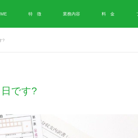
OME
特 徴
業務内容
料 金
す?
日です?