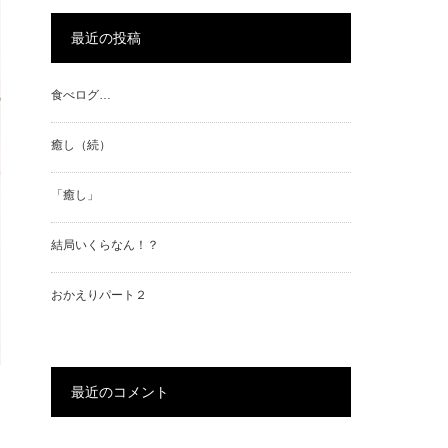
最近の投稿
食べログ…
癒し（続）
「癒し」
結局いくらなん！？
おかえりパート２
最近のコメント