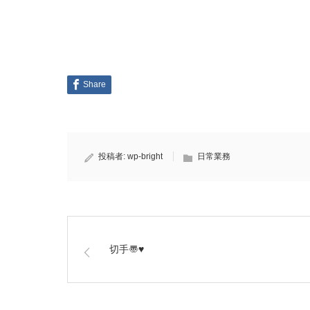
Share
投稿者:
wp-bright
日常業務
切手〠♥