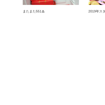
またまた551♨
2019年ス