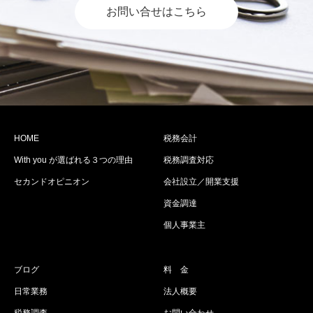
お問い合せはこちら
HOME
税務会計
With you が選ばれる３つの理由
税務調査対応
セカンドオピニオン
会社設立／開業支援
資金調達
個人事業主
ブログ
料 金
日常業務
法人概要
税務調査
お問い合わせ